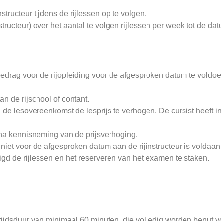
structeur tijdens de rijlessen op te volgen.
tructeur) over het aantal te volgen rijlessen per week tot de d
edrag voor de rijopleiding voor de afgesproken datum te voldo
 de rijschool of contant.
n de lesovereenkomst de lesprijs te verhogen. De cursist heeft i
na kennisneming van de prijsverhoging.
niet voor de afgesproken datum aan de rijinstructeur is voldaan
htigd de rijlessen en het reserveren van het examen te staken.
ijdsduur van minimaal 60 minuten, die volledig worden benut voor