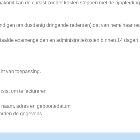
nakomt kan de cursist zonder kosten stoppen met de rijopleidin
eëindigen om dusdanig dringende reden(en) dat van hem/ haar re
betaalde examengelden en administratiekosten binnen 14 dagen a
ht van toepassing.
sist om te factureren
j naam, adres en geboortedatum.
 worden de gegevens