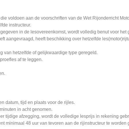
 die voldoen aan de voorschriften van de Wet Rijonderricht Mot
fde instructeur.
ngegeven in de lesovereenkomst, wordt volledig benut voor het ge
t aangevraagd, heeft beschikking over hetzelfde les(motor)rijtuig 
g van hetzelfde of gelijkwaardige type geregeld.
proefles af te leggen.
.
en.
 datum, tijd en plaats voor de rijles.
0 minuten in acht genomen.
 tijdige afzegging, wordt de volledige lesprijs in rekening gebr
ient minimaal 48 uur van tevoren aan de rijinstructeur te word