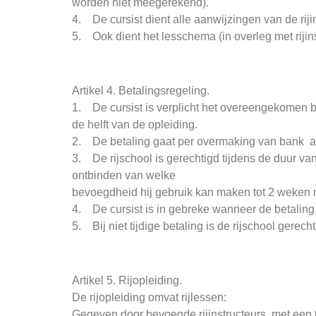
worden niet meegerekend).
4. De cursist dient alle aanwijzingen van de rijin
5. Ook dient het lesschema (in overleg met rijins
Artikel 4. Betalingsregeling.
1. De cursist is verplicht het overeengekomen b
de helft van de opleiding.
2. De betaling gaat per overmaking van bank aan
3. De rijschool is gerechtigd tijdens de duur va
ontbinden van welke
bevoegdheid hij gebruik kan maken tot 2 weken 
4. De cursist is in gebreke wanneer de betaling 
5. Bij niet tijdige betaling is de rijschool gerec
Artikel 5. Rijopleiding.
De rijopleiding omvat rijlessen:
Gegeven door bevoegde rijinstructeurs, met een t